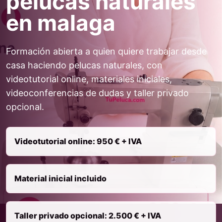
pelucas naturales
en malaga
Formación abierta a quien quiere trabajar desde
casa haciendo pelucas naturales, con
videotutorial online, materiales iniciales,
videoconferencias de dudas y taller privado
opcional.
Videotutorial online: 950 € + IVA
Material inicial incluido
Taller privado opcional: 2.500 € + IVA