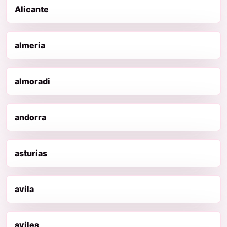
Alicante
almeria
almoradi
andorra
asturias
avila
aviles