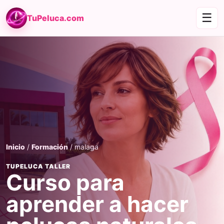
☰
TuPeluca.com
Inicio
/
Formación
/ malaga
TUPELUCA TALLER
Curso para
aprender a hacer