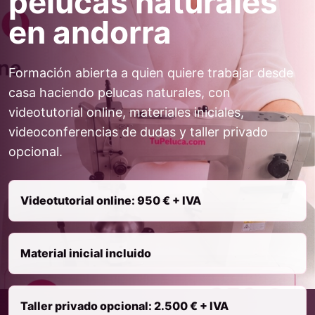
pelucas naturales
en andorra
Formación abierta a quien quiere trabajar desde
casa haciendo pelucas naturales, con
videotutorial online, materiales iniciales,
videoconferencias de dudas y taller privado
opcional.
Videotutorial online: 950 € + IVA
Material inicial incluido
Taller privado opcional: 2.500 € + IVA