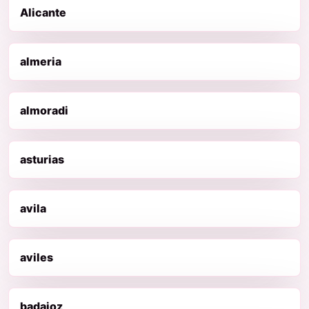
Alicante
almeria
almoradi
asturias
avila
aviles
badajoz