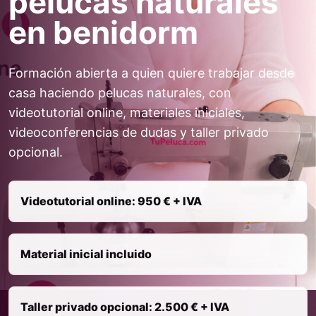
pelucas naturales
en benidorm
Formación abierta a quien quiere trabajar desde
casa haciendo pelucas naturales, con
videotutorial online, materiales iniciales,
videoconferencias de dudas y taller privado
opcional.
Videotutorial online: 950 € + IVA
Material inicial incluido
Taller privado opcional: 2.500 € + IVA