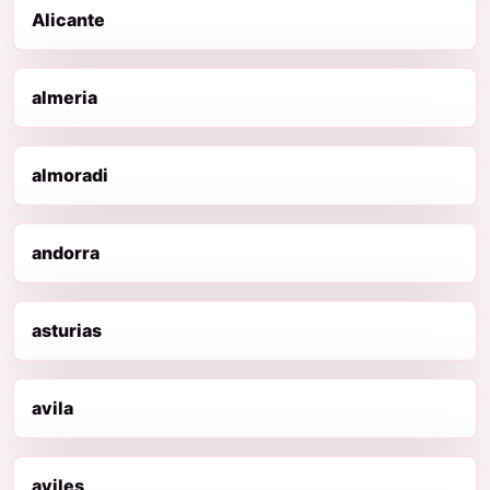
Alicante
almeria
almoradi
andorra
asturias
avila
aviles