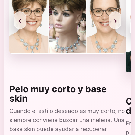
‹
›
Pelo muy corto y base
skin
Co
d
Cuando el estilo deseado es muy corto, no
siempre conviene buscar una melena. Una
En 
base skin puede ayudar a recuperar
pue