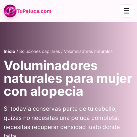
☰
TuPeluca.com
Inicio
/ Soluciones capilares / Voluminadores naturales
Voluminadores
naturales para mujer
con alopecia
Si todavia conservas parte de tu cabello,
quizas no necesitas una peluca completa:
necesitas recuperar densidad justo donde
falta.