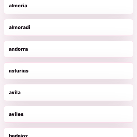
almeria
almoradi
andorra
asturias
avila
aviles
badajoz