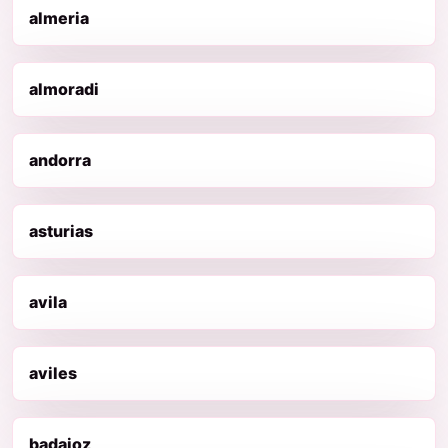
almeria
almoradi
andorra
asturias
avila
aviles
badajoz