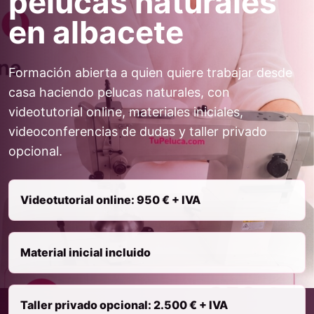
pelucas naturales
en albacete
Formación abierta a quien quiere trabajar desde
casa haciendo pelucas naturales, con
videotutorial online, materiales iniciales,
videoconferencias de dudas y taller privado
opcional.
Videotutorial online: 950 € + IVA
Material inicial incluido
Taller privado opcional: 2.500 € + IVA