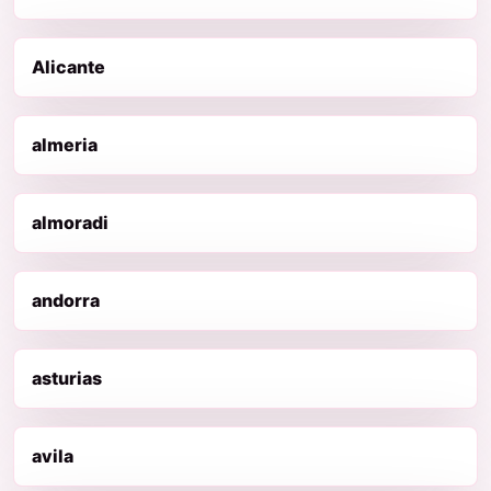
Alicante
almeria
almoradi
andorra
asturias
avila