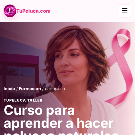
☰
TuPeluca.com
Inicio
/
Formación
/ cartagena
TUPELUCA TALLER
Curso para
aprender a hacer