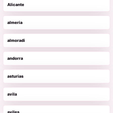
Alicante
almeria
almoradi
andorra
asturias
avila
aviles