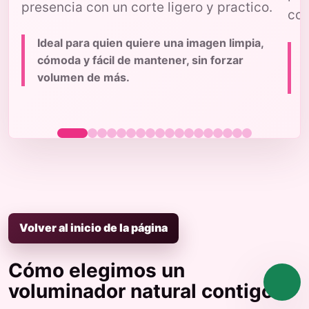
presencia con un corte ligero y practico.
con
Ideal para quien quiere una imagen limpia,
cómoda y fácil de mantener, sin forzar
volumen de más.
p
Volver al inicio de la página
Cómo elegimos un
voluminador natural contigo