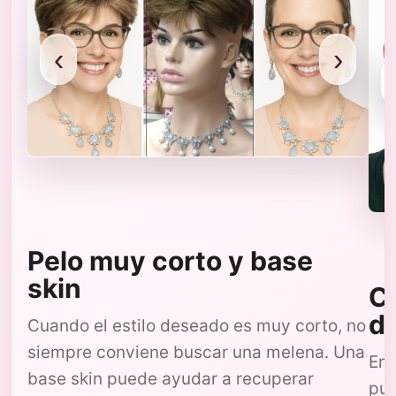
‹
›
Pelo muy corto y base
skin
Co
d
Cuando el estilo deseado es muy corto, no
siempre conviene buscar una melena. Una
En 
base skin puede ayudar a recuperar
pue