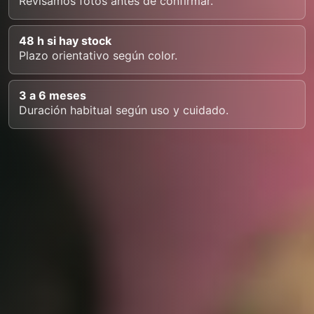
Revisamos fotos antes de confirmar.
48 h si hay stock
Plazo orientativo según color.
3 a 6 meses
Duración habitual según uso y cuidado.