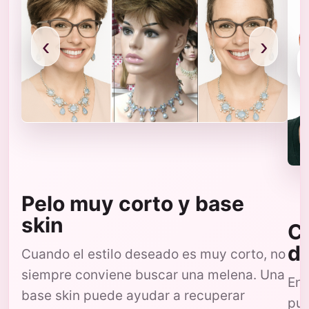
‹
›
Pelo muy corto y base
skin
Co
d
Cuando el estilo deseado es muy corto, no
siempre conviene buscar una melena. Una
En 
base skin puede ayudar a recuperar
pue