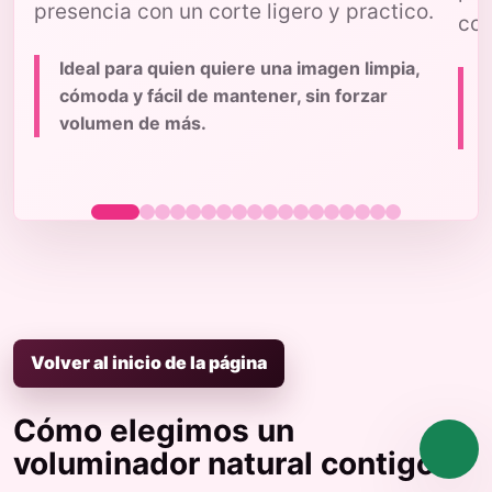
presencia con un corte ligero y practico.
con
Ideal para quien quiere una imagen limpia,
cómoda y fácil de mantener, sin forzar
volumen de más.
p
Volver al inicio de la página
Cómo elegimos un
voluminador natural contigo