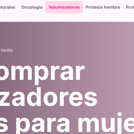
aturales
Oncología
Voluminadores
Prótesis hombre
Pro
Melilla
omprar
izadores
s para muj