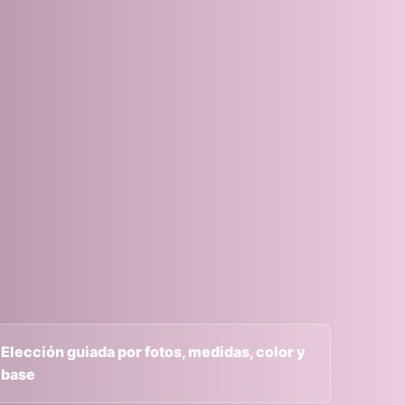
Elección guiada por fotos, medidas, color y
base