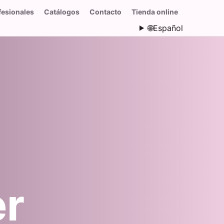
fesionales
Catálogos
Contacto
Tienda online
🌐
Español
er