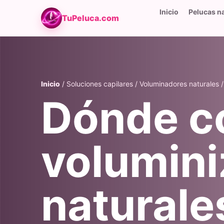
Inicio
Pelucas n
TuPeluca.com
Inicio
/ Soluciones capilares / Voluminadores naturales / 
Dónde c
volumin
naturale