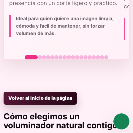
presencia con un corte ligero y practico.
con
Ideal para quien quiere una imagen limpia,
cómoda y fácil de mantener, sin forzar
volumen de más.
p
Volver al inicio de la página
Cómo elegimos un
voluminador natural contigo