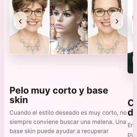
‹
›
Pelo muy corto y base
skin
Co
d
Cuando el estilo deseado es muy corto, no
siempre conviene buscar una melena. Una
En 
base skin puede ayudar a recuperar
pue