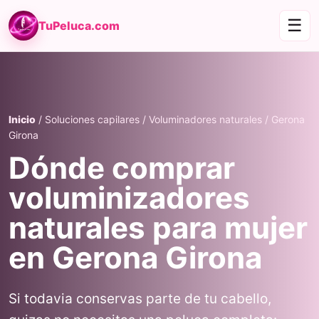
☰
TuPeluca.com
Inicio
/ Soluciones capilares / Voluminadores naturales / Gerona
Girona
Dónde comprar
voluminizadores
naturales para mujer
en Gerona Girona
Si todavia conservas parte de tu cabello,