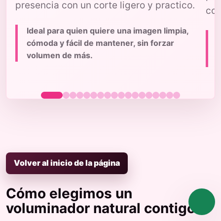
presencia con un corte ligero y practico.
con
Ideal para quien quiere una imagen limpia,
cómoda y fácil de mantener, sin forzar
volumen de más.
p
Volver al inicio de la página
Cómo elegimos un
voluminador natural contigo