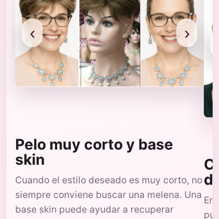
‹
›
Pelo muy corto y base
skin
Co
d
Cuando el estilo deseado es muy corto, no
siempre conviene buscar una melena. Una
En 
base skin puede ayudar a recuperar
pue