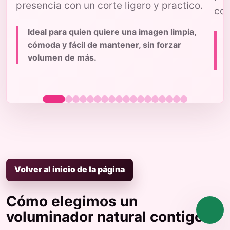
presencia con un corte ligero y practico.
con
Ideal para quien quiere una imagen limpia,
cómoda y fácil de mantener, sin forzar
volumen de más.
p
Volver al inicio de la página
Cómo elegimos un
voluminador natural contigo