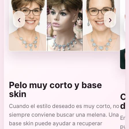
‹
›
Pelo muy corto y base
skin
Co
d
Cuando el estilo deseado es muy corto, no
siempre conviene buscar una melena. Una
En 
base skin puede ayudar a recuperar
pue