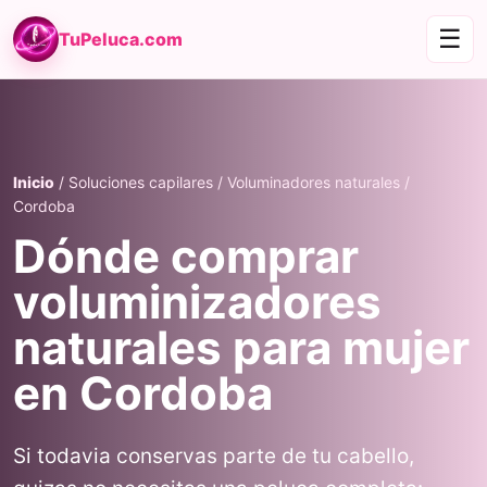
☰
TuPeluca.com
Inicio
/ Soluciones capilares / Voluminadores naturales /
Cordoba
Dónde comprar
voluminizadores
naturales para mujer
en Cordoba
Si todavia conservas parte de tu cabello,