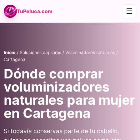
☰
TuPeluca.com
Inicio
/ Soluciones capilares / Voluminadores naturales /
Cartagena
Dónde comprar
voluminizadores
naturales para mujer
en Cartagena
Si todavia conservas parte de tu cabello,