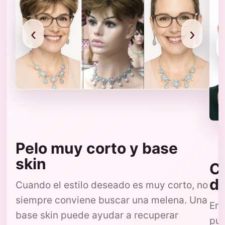
‹
›
Pelo muy corto y base
skin
Co
d
Cuando el estilo deseado es muy corto, no
siempre conviene buscar una melena. Una
En 
base skin puede ayudar a recuperar
pue