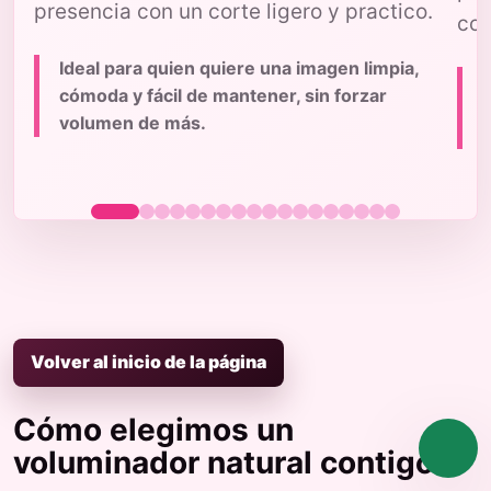
presencia con un corte ligero y practico.
con
Ideal para quien quiere una imagen limpia,
cómoda y fácil de mantener, sin forzar
volumen de más.
p
Volver al inicio de la página
Cómo elegimos un
voluminador natural contigo