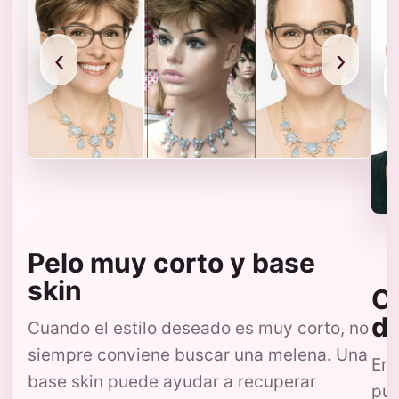
‹
›
Pelo muy corto y base
skin
Co
d
Cuando el estilo deseado es muy corto, no
siempre conviene buscar una melena. Una
En 
base skin puede ayudar a recuperar
pue