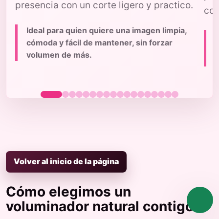
presencia con un corte ligero y practico.
con
Ideal para quien quiere una imagen limpia,
cómoda y fácil de mantener, sin forzar
volumen de más.
p
Volver al inicio de la página
Cómo elegimos un
voluminador natural contigo