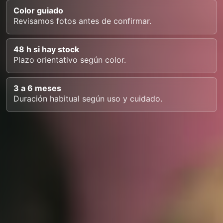
Color guiado
Revisamos fotos antes de confirmar.
48 h si hay stock
Plazo orientativo según color.
3 a 6 meses
Duración habitual según uso y cuidado.