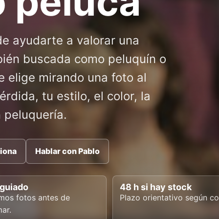
o peluca
e ayudarte a valorar una
mbién buscada como peluquín o
e elige mirando una foto al
dida, tu estilo, el color, la
 peluquería.
iona
Hablar con Pablo
 guiado
48 h si hay stock
mos fotos antes de
Plazo orientativo según co
mar.