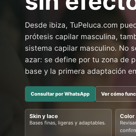
sin efect
Desde ibiza, TuPeluca.com pued
prótesis capilar masculina, ta
sistema capilar masculino. No s
azar: se define por tu zona de pér
base y la primera adaptación en
Consultar por WhatsApp
Ver cómo func
Skin y lace
Color
Bases finas, ligeras y adaptables.
Revisa
confir