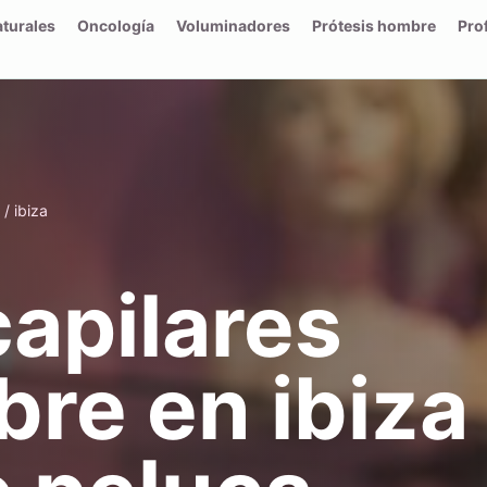
aturales
Oncología
Voluminadores
Prótesis hombre
Pro
/ ibiza
capilares
re en ibiza