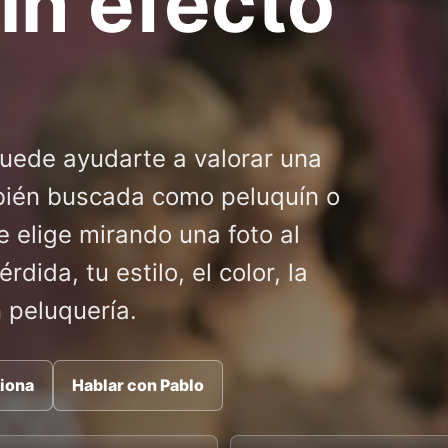
in efecto
uede ayudarte a valorar una
mbién buscada como peluquín o
e elige mirando una foto al
dida, tu estilo, el color, la
 peluquería.
iona
Hablar con Pablo