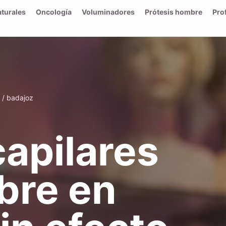
aturales
Oncología
Voluminadores
Prótesis hombre
Pro
e / badajoz
capilares
bre en