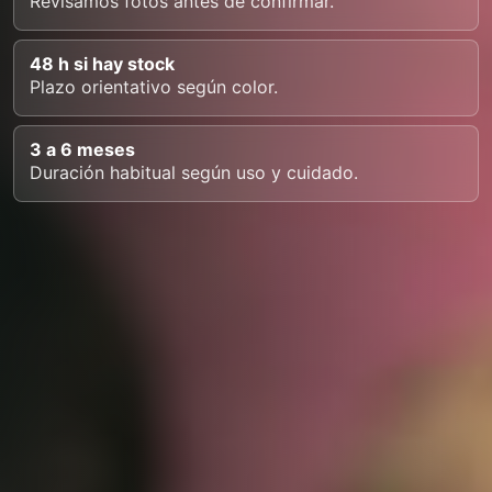
Revisamos fotos antes de confirmar.
48 h si hay stock
Plazo orientativo según color.
3 a 6 meses
Duración habitual según uso y cuidado.