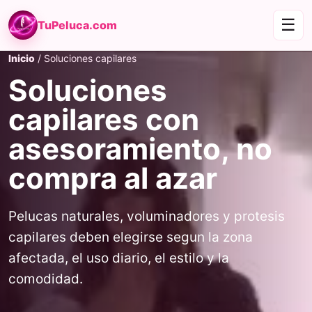
☰
TuPeluca.com
Inicio
/ Soluciones capilares
Soluciones
capilares con
asesoramiento, no
compra al azar
Pelucas naturales, voluminadores y protesis
capilares deben elegirse segun la zona
afectada, el uso diario, el estilo y la
comodidad.