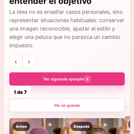
entender el objetivo
La idea no es enseñar casos personales, sino
representar situaciones habituales: conservar
una imagen reconocible, ajustar el estilo y
elegir una peluca que no parezca un cambio
impuesto.
‹
›
›
Ver siguiente ejemplo
1 de 7
Ver en grande
A
Antes
Después