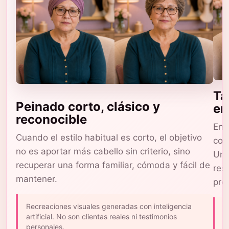
Ta
Peinado corto, clásico y
en
reconocible
En 
Cuando el estilo habitual es corto, el objetivo
com
no es aportar más cabello sin criterio, sino
Una
recuperar una forma familiar, cómoda y fácil de
res
mantener.
pro
Recreaciones visuales generadas con inteligencia
L
artificial. No son clientas reales ni testimonios
c
personales.