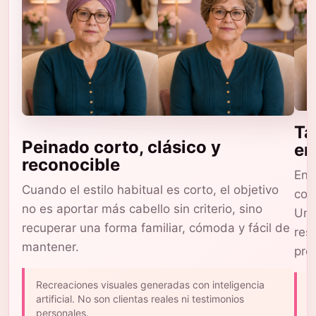
Ta
Peinado corto, clásico y
en
reconocible
En 
Cuando el estilo habitual es corto, el objetivo
com
no es aportar más cabello sin criterio, sino
Una
recuperar una forma familiar, cómoda y fácil de
res
mantener.
pro
Recreaciones visuales generadas con inteligencia
L
artificial. No son clientas reales ni testimonios
c
personales.