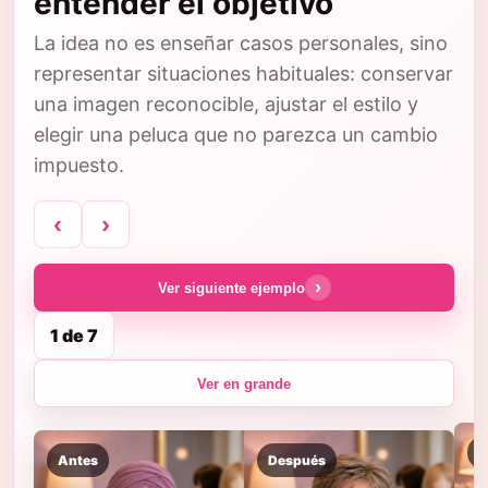
entender el objetivo
La idea no es enseñar casos personales, sino
representar situaciones habituales: conservar
una imagen reconocible, ajustar el estilo y
elegir una peluca que no parezca un cambio
impuesto.
‹
›
›
Ver siguiente ejemplo
1 de 7
Ver en grande
A
Antes
Después