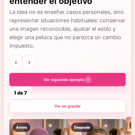
entender el objetivo
La idea no es enseñar casos personales, sino
representar situaciones habituales: conservar
una imagen reconocible, ajustar el estilo y
elegir una peluca que no parezca un cambio
impuesto.
‹
›
›
Ver siguiente ejemplo
1 de 7
Ver en grande
A
Antes
Después