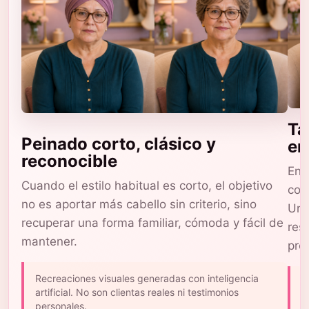
Ta
Peinado corto, clásico y
en
reconocible
En 
Cuando el estilo habitual es corto, el objetivo
com
no es aportar más cabello sin criterio, sino
Una
recuperar una forma familiar, cómoda y fácil de
res
mantener.
pro
Recreaciones visuales generadas con inteligencia
L
artificial. No son clientas reales ni testimonios
c
personales.