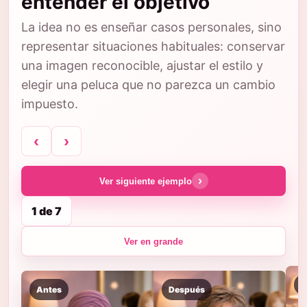
entender el objetivo
La idea no es enseñar casos personales, sino
representar situaciones habituales: conservar
una imagen reconocible, ajustar el estilo y
elegir una peluca que no parezca un cambio
impuesto.
‹
›
›
Ver siguiente ejemplo
1 de 7
Ver en grande
A
Antes
Después