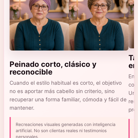
Ta
Peinado corto, clásico y
en
reconocible
En 
Cuando el estilo habitual es corto, el objetivo
com
no es aportar más cabello sin criterio, sino
Una
recuperar una forma familiar, cómoda y fácil de
res
mantener.
pro
Recreaciones visuales generadas con inteligencia
L
artificial. No son clientas reales ni testimonios
c
personales.