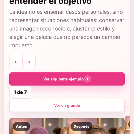
entender el objetivo
La idea no es enseñar casos personales, sino
representar situaciones habituales: conservar
una imagen reconocible, ajustar el estilo y
elegir una peluca que no parezca un cambio
impuesto.
‹
›
›
Ver siguiente ejemplo
1 de 7
Ver en grande
A
Antes
Después