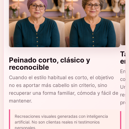
Ta
Peinado corto, clásico y
en
reconocible
En 
Cuando el estilo habitual es corto, el objetivo
com
no es aportar más cabello sin criterio, sino
Una
recuperar una forma familiar, cómoda y fácil de
res
mantener.
pro
Recreaciones visuales generadas con inteligencia
L
artificial. No son clientas reales ni testimonios
c
personales.