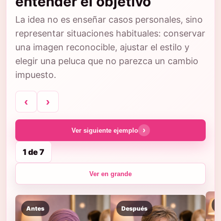
entender el objetivo
La idea no es enseñar casos personales, sino
representar situaciones habituales: conservar
una imagen reconocible, ajustar el estilo y
elegir una peluca que no parezca un cambio
impuesto.
‹
›
›
Ver siguiente ejemplo
1 de 7
Ver en grande
A
Antes
Después