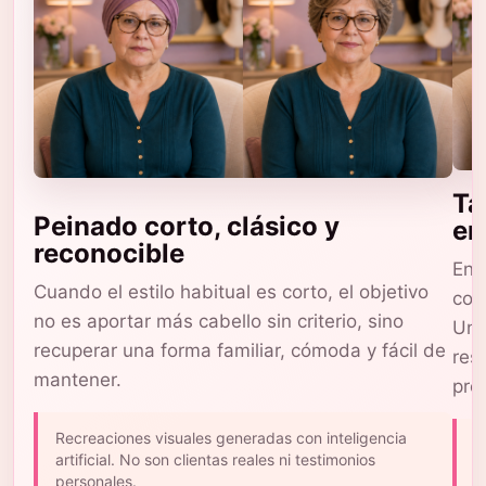
Ta
Peinado corto, clásico y
en
reconocible
En 
Cuando el estilo habitual es corto, el objetivo
com
no es aportar más cabello sin criterio, sino
Una
recuperar una forma familiar, cómoda y fácil de
res
mantener.
pro
Recreaciones visuales generadas con inteligencia
L
artificial. No son clientas reales ni testimonios
c
personales.