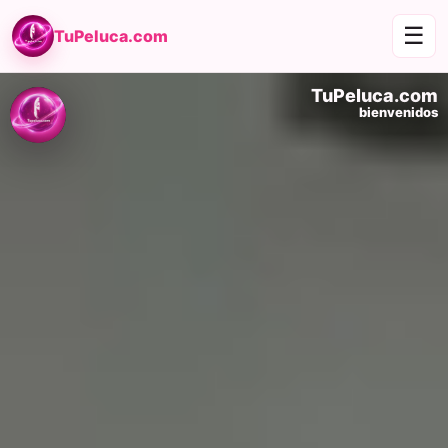
☰
TuPeluca.com
TuPeluca.com
bienvenidos